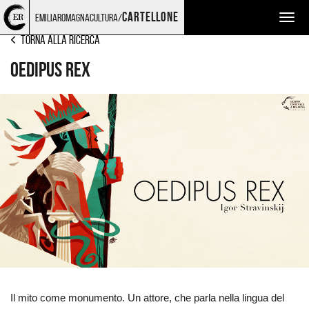
Torna
Cerca
Salta
Salta
LIRICA
cartellone
emiliaromagnacultura/
Togg
alla
nel
ai
al
home
sito
contenuti
menu
navig
Torna alla ricerca
page
principale
OEDIPUS REX
Ingrandisci
immagine
Il mito come monumento. Un attore, che parla nella lingua del