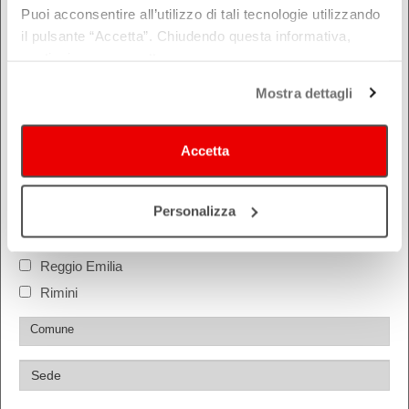
Puoi acconsentire all’utilizzo di tali tecnologie utilizzando
il pulsante “Accetta”. Chiudendo questa informativa,
DOVE
continui senza accettare.
Bologna
Mostra dettagli
Ferrara
Forlì-Cesena
Accetta
Modena
Parma
Personalizza
Piacenza
Ravenna
Reggio Emilia
Rimini