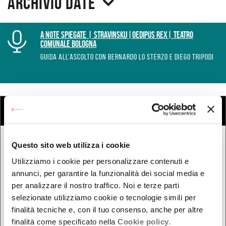
Archivio date
A Note Spiegate | Stravinskij|Oedipus Rex| Teatro
Comunale Bologna
GUIDA ALL’ASCOLTO CON BERNARDO LO STERZO E DIEGO TRIPODI
COSA
Cerca eventi
Cerca rassegne e festival
Questo sito web utilizza i cookie
QUANDO
Utilizziamo i cookie per personalizzare contenuti e
Oggi
annunci, per garantire la funzionalità dei social media e
Da oggi in poi
per analizzare il nostro traffico. Noi e terze parti
Nel week-end
selezionate utilizziamo cookie o tecnologie simili per
dal - al
finalità tecniche e, con il tuo consenso, anche per altre
finalità come specificato nella
Cookie policy.