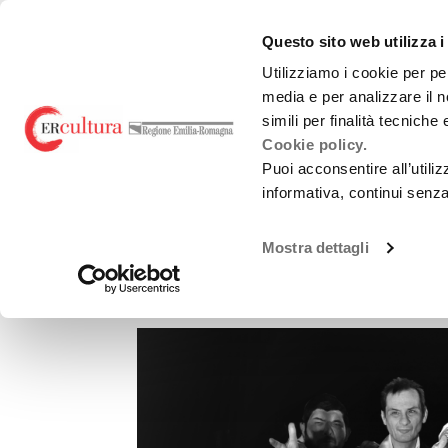
Torna
Cerca
Salta
Salta
alla
nel
ai
al
emiliaromagnacultur
Questo sito web utilizza i
home
sito
contenuti
menu
page
principale
Utilizziamo i cookie per pe
media e per analizzare il n
Teatro e danza
Liric
simili per finalità tecniche
Cookie policy.
Puoi acconsentire all’utili
informativa, continui senz
TEATRO E DANZA
Mostra dettagli
Miser Abili