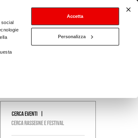
Accetta
 social
tecnologie
tival
Cultura estero
Personalizza
ella
questa
Cerca eventi
COSA
Cerca rassegne e festival