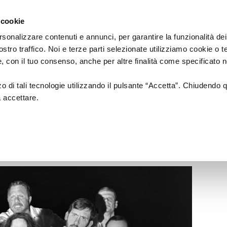
Regione
cartellone
a/
Emilia
 cookie
a
Romagna
cura
rsonalizzare contenuti e annunci, per garantire la funzionalità dei
di
ostro traffico. Noi e terze parti selezionate utilizziamo cookie o 
Assessorato
a
Musica
Cinema
Fes
 e, con il tuo consenso, anche per altre finalità come specificato n
Cultura
e
zzo di tali tecnologie utilizzando il pulsante “Accetta”. Chiudendo 
Paesaggio
a accettare.