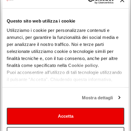
DOVE
Questo sito web utilizza i cookie
Utilizziamo i cookie per personalizzare contenuti e
Bologna
annunci, per garantire la funzionalità dei social media e
Ferrara
per analizzare il nostro traffico. Noi e terze parti
Forlì-Cesena
selezionate utilizziamo cookie o tecnologie simili per
Modena
finalità tecniche e, con il tuo consenso, anche per altre
Parma
finalità come specificato nella
Cookie policy.
Puoi acconsentire all’utilizzo di tali tecnologie utilizzando
Piacenza
il pulsante “Accetta”. Chiudendo questa informativa,
Ravenna
continui senza accettare.
Reggio Emilia
Mostra dettagli
Rimini
Accetta