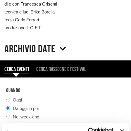
immagine
di e con Francesca Grisenti
tecnica e luci Erika Borella
regia Carlo Ferrari
produzione L.O.F.T.
Archivio date
COSA
Cerca eventi
Cerca rassegne e festival
QUANDO
Oggi
Da oggi in poi
Nel week-end
dal - al