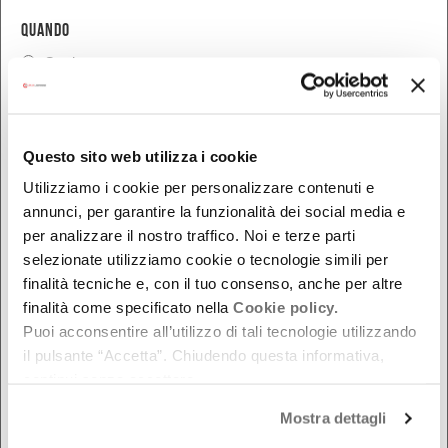
QUANDO
Oggi
Da oggi in poi
Nel week-end
dal - al
Questo sito web utilizza i cookie
Utilizziamo i cookie per personalizzare contenuti e
annunci, per garantire la funzionalità dei social media e
DOVE
per analizzare il nostro traffico. Noi e terze parti
selezionate utilizziamo cookie o tecnologie simili per
Bologna
finalità tecniche e, con il tuo consenso, anche per altre
Ferrara
finalità come specificato nella
Cookie policy.
Puoi acconsentire all’utilizzo di tali tecnologie utilizzando
Forlì-Cesena
il pulsante “Accetta”. Chiudendo questa informativa,
Modena
continui senza accettare.
Parma
Mostra dettagli
Piacenza
Ravenna