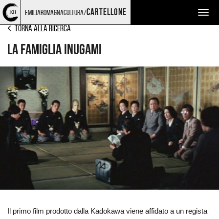
Torna
Cerca
Salta
Salta
CINEMA
cartellone
emiliaromagnacultura/
Togg
alla
nel
ai
al
home
sito
contenuti
menu
navig
Torna alla ricerca
page
principale
La famiglia Inugami
Ingrandisci
immagine
Il primo film prodotto dalla Kadokawa viene affidato a un regista