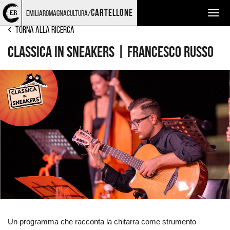
Torna
Cerca
Salta
Salta
MUSICA
cartellone
emiliaromagnacultura/
Togg
alla
nel
ai
al
home
sito
contenuti
menu
navig
Torna alla ricerca
page
principale
Classica in Sneakers | Francesco Russo
Ingrandisci
immagine
Un programma che racconta la chitarra come strumento