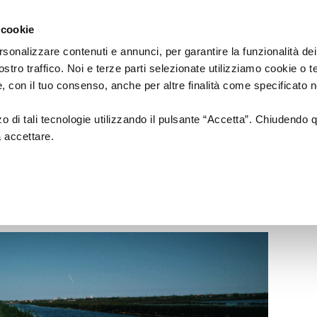
Regione
cartellone
a/
Emilia
 cookie
a
Romagna
cura
rsonalizzare contenuti e annunci, per garantire la funzionalità dei
di
ostro traffico. Noi e terze parti selezionate utilizziamo cookie o 
Assessorato
a
Musica
Cinema
Fes
 e, con il tuo consenso, anche per altre finalità come specificato n
Cultura
e
zzo di tali tecnologie utilizzando il pulsante “Accetta”. Chiudendo 
Paesaggio
a accettare.
RTO