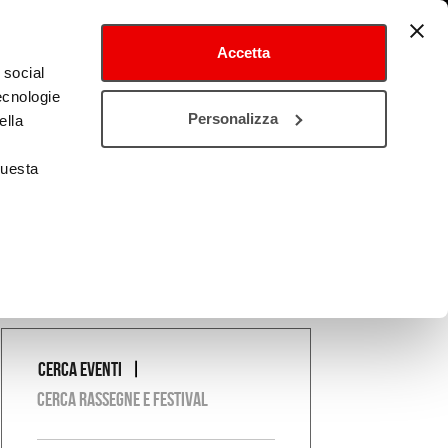
Accetta
 social
tecnologie
tival
Cultura estero
Personalizza
ella
questa
Cerca eventi
COSA
Cerca rassegne e festival