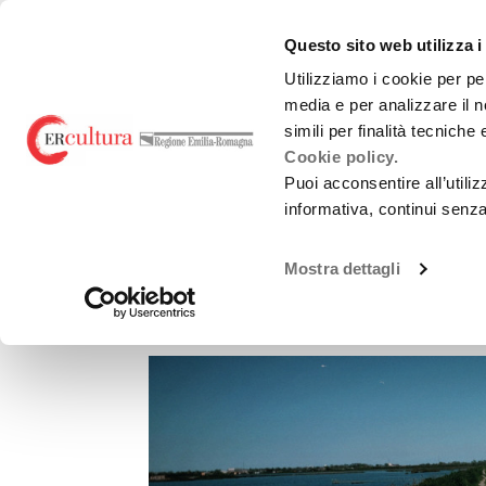
Torna
Cerca
Salta
Salta
alla
nel
ai
al
emiliaromagnacultur
Questo sito web utilizza i
home
sito
contenuti
menu
page
principale
Utilizziamo i cookie per pe
media e per analizzare il n
Teatro e danza
Liric
simili per finalità tecniche
Cookie policy.
Puoi acconsentire all’utili
informativa, continui senz
MUSICA
Mostra dettagli
BANADISA IN CONCE