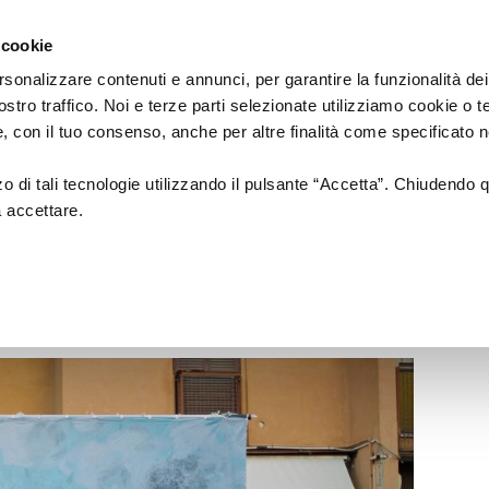
Regione
cartellone
a/
Emilia
 cookie
a
Romagna
cura
rsonalizzare contenuti e annunci, per garantire la funzionalità dei
di
ostro traffico. Noi e terze parti selezionate utilizziamo cookie o 
Assessorato
a
Musica
Cinema
Fes
 e, con il tuo consenso, anche per altre finalità come specificato n
Cultura
e
zzo di tali tecnologie utilizzando il pulsante “Accetta”. Chiudendo 
Paesaggio
a accettare.
la