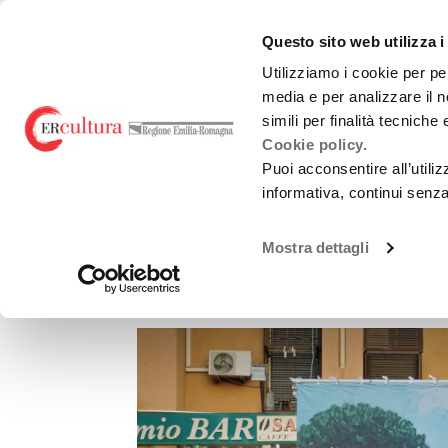
Torna
Cerca
Salta
Salta
alla
nel
ai
al
emiliaromagnacultur
Questo sito web utilizza i
home
sito
contenuti
menu
page
principale
Utilizziamo i cookie per pe
media e per analizzare il n
Teatro e danza
Liric
simili per finalità tecniche
Cookie policy.
Puoi acconsentire all’utili
informativa, continui senz
CINEMA
Mostra dettagli
Ballata femmenel