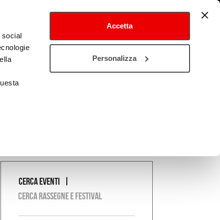
Accetta
 social
tecnologie
tival
Cultura estero
Personalizza
ella
questa
Cerca eventi
COSA
Cerca rassegne e festival