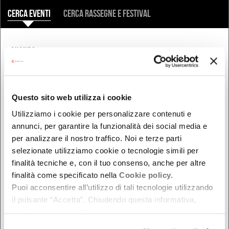
COSA
Cerca eventi
Cerca rassegne e festival
QUANDO
Oggi
Da oggi in poi
Nel week-end
Questo sito web utilizza i cookie
dal - al
Utilizziamo i cookie per personalizzare contenuti e
annunci, per garantire la funzionalità dei social media e
per analizzare il nostro traffico. Noi e terze parti
selezionate utilizziamo cookie o tecnologie simili per
DOVE
finalità tecniche e, con il tuo consenso, anche per altre
finalità come specificato nella
Cookie policy.
Bologna
Puoi acconsentire all’utilizzo di tali tecnologie utilizzando
Ferrara
il pulsante “Accetta”. Chiudendo questa informativa,
Forlì-Cesena
continui senza accettare.
Modena