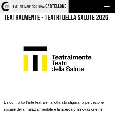
Torna
Cerca
Salta
Salta
TEATRO E DANZA
cartellone
emiliaromagnacultura/
Togg
alla
nel
ai
al
home
sito
contenuti
menu
navig
TEATRALMENTE - TEATRI DELLA SALUTE 2026
page
principale
Ingrandisci
immagine
L’incontro fra l’arte teatrale, la lotta allo stigma, la percezione
sociale della malattia mentale e la ricerca di innovazione nel