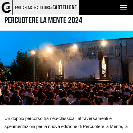
Torna
Cerca
Salta
Salta
MUSICA
EMILIA-ROMAGNA MUSIC COMMISSION
cartellone
emiliaromagnacultura/
Togg
alla
nel
ai
al
home
sito
contenuti
menu
navig
PERCUOTERE LA MENTE 2024
page
principale
Ingrandisci
immagine
Un doppio percorso tra neo-classical, attraversamenti e
sperimentazioni per la nuova edizione di Percuotere la Mente, la