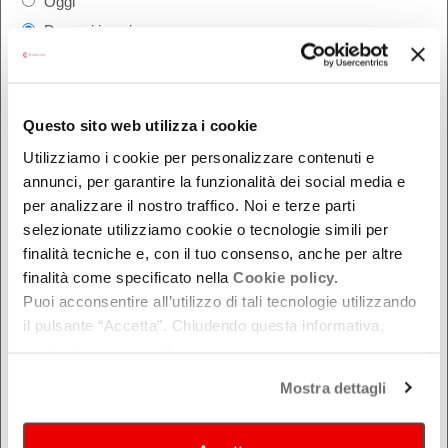
Oggi
Da oggi in poi
Nel week-end
dal - al
Questo sito web utilizza i cookie
Utilizziamo i cookie per personalizzare contenuti e
DOVE
annunci, per garantire la funzionalità dei social media e
per analizzare il nostro traffico. Noi e terze parti
Bologna
selezionate utilizziamo cookie o tecnologie simili per
Ferrara
finalità tecniche e, con il tuo consenso, anche per altre
Forlì-Cesena
finalità come specificato nella
Cookie policy.
Modena
Puoi acconsentire all’utilizzo di tali tecnologie utilizzando
il pulsante “Accetta”. Chiudendo questa informativa,
Parma
continui senza accettare.
Piacenza
Ravenna
Mostra dettagli
Reggio Emilia
Rimini