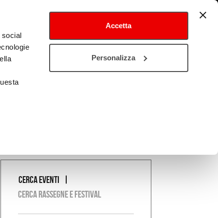
Accetta
 social
tecnologie
tival
Cultura estero
Personalizza
ella
questa
Cerca eventi
COSA
Cerca rassegne e festival