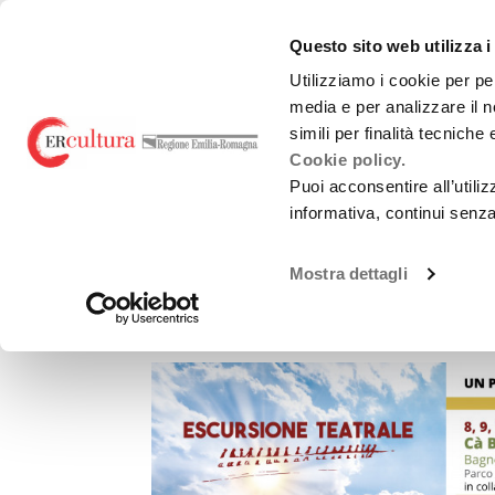
Torna
Cerca
Salta
Salta
alla
nel
ai
al
emiliaromagnacultur
Questo sito web utilizza i
home
sito
contenuti
menu
page
principale
Utilizziamo i cookie per pe
media e per analizzare il n
Teatro e danza
Liric
simili per finalità tecniche
Cookie policy.
Puoi acconsentire all’utili
informativa, continui senz
Mostra dettagli
Escursione Teatra