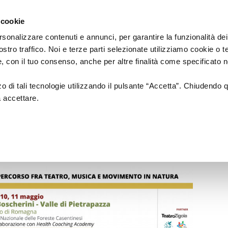
Regione
cartellone
a/
Emilia
 cookie
a
Romagna
cura
rsonalizzare contenuti e annunci, per garantire la funzionalità dei
di
ostro traffico. Noi e terze parti selezionate utilizziamo cookie o 
Assessorato
a
Musica
Cinema
Fes
 e, con il tuo consenso, anche per altre finalità come specificato n
Cultura
e
zzo di tali tecnologie utilizzando il pulsante “Accetta”. Chiudendo 
Paesaggio
a accettare.
le 2025