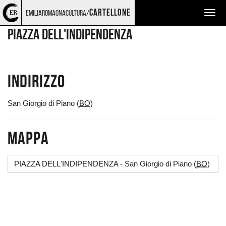
Torna
Cerca
Salta
Salta
LUOGHI
cartellone
emiliaromagnacultura/
Togg
alla
nel
ai
al
home
sito
contenuti
menu
navig
PIAZZA DELL'INDIPENDENZA
page
principale
Indirizzo
San Giorgio di Piano (
BO
)
Mappa
PIAZZA DELL'INDIPENDENZA - San Giorgio di Piano (
BO
)