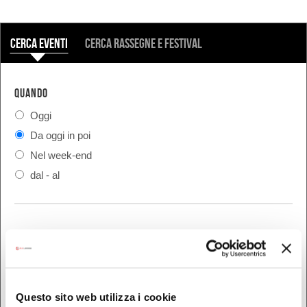
COSA
Cerca eventi
Cerca rassegne e festival
QUANDO
Oggi
Da oggi in poi
Nel week-end
dal - al
DOVE
Bologna
Ferrara
Questo sito web utilizza i cookie
Forlì-Cesena