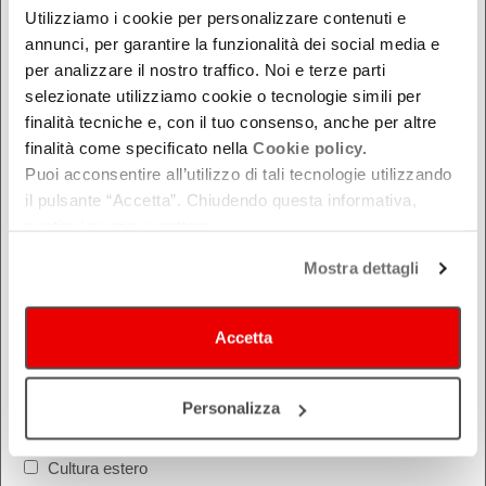
Utilizziamo i cookie per personalizzare contenuti e
Modena
annunci, per garantire la funzionalità dei social media e
Parma
per analizzare il nostro traffico. Noi e terze parti
Piacenza
selezionate utilizziamo cookie o tecnologie simili per
Ravenna
finalità tecniche e, con il tuo consenso, anche per altre
Reggio Emilia
finalità come specificato nella
Cookie policy.
Puoi acconsentire all’utilizzo di tali tecnologie utilizzando
Rimini
il pulsante “Accetta”. Chiudendo questa informativa,
continui senza accettare.
Mostra dettagli
Accetta
COSA
Festival
Personalizza
Montagna Mia
Cultura estero