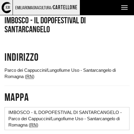
Torna
Cerca
Salta
Salta
LUOGHI
cartellone
emiliaromagnacultura/
Togg
alla
nel
ai
al
home
sito
contenuti
menu
navig
IMBOSCO - IL DOPOFESTIVAL DI
page
principale
SANTARCANGELO
Indirizzo
Parco dei Cappuccini/Lungofiume Uso - Santarcangelo di
Romagna (
RN
)
Mappa
IMBOSCO - IL DOPOFESTIVAL DI SANTARCANGELO -
Parco dei Cappuccini/Lungofiume Uso - Santarcangelo di
Romagna (
RN
)