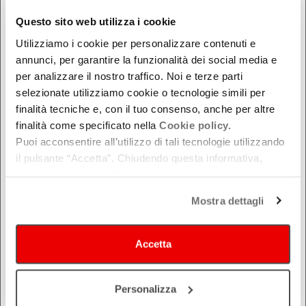
Bologna
Questo sito web utilizza i cookie
Ferrara
Utilizziamo i cookie per personalizzare contenuti e
Forlì-Cesena
annunci, per garantire la funzionalità dei social media e
per analizzare il nostro traffico. Noi e terze parti
Modena
selezionate utilizziamo cookie o tecnologie simili per
Parma
finalità tecniche e, con il tuo consenso, anche per altre
Piacenza
finalità come specificato nella
Cookie policy.
Ravenna
Puoi acconsentire all’utilizzo di tali tecnologie utilizzando
Reggio Emilia
il pulsante “Accetta”. Chiudendo questa informativa,
continui senza accettare.
Rimini
Mostra dettagli
Accetta
Personalizza
COSA