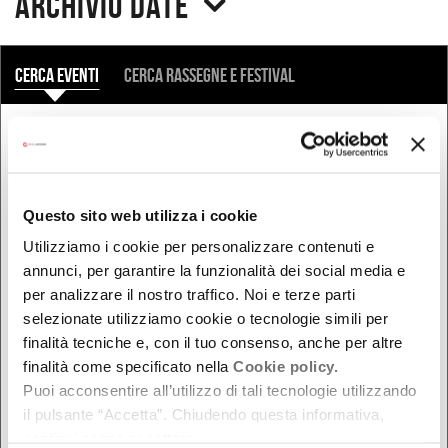
Archivio date
COSA
Cerca eventi
Cerca rassegne e festival
QUANDO
Oggi
Da oggi in poi
Questo sito web utilizza i cookie
Nel week-end
Utilizziamo i cookie per personalizzare contenuti e
dal - al
annunci, per garantire la funzionalità dei social media e
per analizzare il nostro traffico. Noi e terze parti
selezionate utilizziamo cookie o tecnologie simili per
finalità tecniche e, con il tuo consenso, anche per altre
DOVE
finalità come specificato nella
Cookie policy.
Puoi acconsentire all’utilizzo di tali tecnologie utilizzando
Bologna
il pulsante “Accetta”. Chiudendo questa informativa,
Ferrara
continui senza accettare.