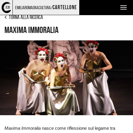
Torna
Cerca
Salta
Salta
LIRICA
cartellone
emiliaromagnacultura/
Togg
alla
nel
ai
al
home
sito
contenuti
menu
navig
Torna alla ricerca
page
principale
Maxima Immoralia
Ingrandisci
immagine
Maxima Immoralia
nasce come riflessione sul legame tra