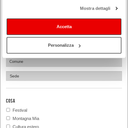
Forlì-Cesena
Mostra dettagli
Modena
Parma
Piacenza
Accetta
Ravenna
Reggio Emilia
Personalizza
Rimini
COSA
Festival
Montagna Mia
Cultura estero