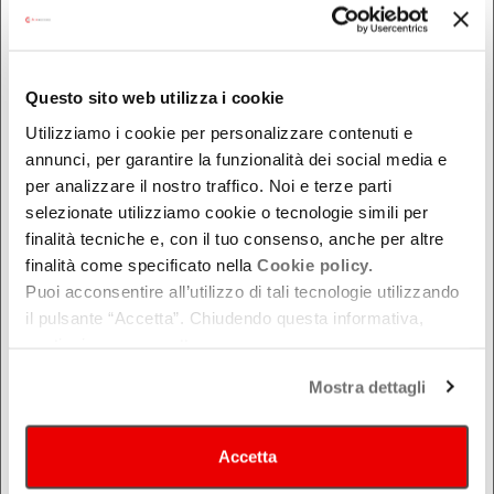
dal - al
Questo sito web utilizza i cookie
DOVE
Utilizziamo i cookie per personalizzare contenuti e
Bologna
annunci, per garantire la funzionalità dei social media e
Ferrara
per analizzare il nostro traffico. Noi e terze parti
selezionate utilizziamo cookie o tecnologie simili per
Forlì-Cesena
finalità tecniche e, con il tuo consenso, anche per altre
Modena
finalità come specificato nella
Cookie policy.
Parma
Puoi acconsentire all’utilizzo di tali tecnologie utilizzando
Piacenza
il pulsante “Accetta”. Chiudendo questa informativa,
continui senza accettare.
Ravenna
Reggio Emilia
Mostra dettagli
Rimini
Accetta