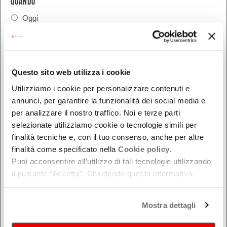
QUANDO
Oggi
Da oggi in poi
Nel week-end
dal - al
Questo sito web utilizza i cookie
Utilizziamo i cookie per personalizzare contenuti e
annunci, per garantire la funzionalità dei social media e
DOVE
per analizzare il nostro traffico. Noi e terze parti
selezionate utilizziamo cookie o tecnologie simili per
Bologna
finalità tecniche e, con il tuo consenso, anche per altre
Ferrara
finalità come specificato nella
Cookie policy.
Forlì-Cesena
Puoi acconsentire all’utilizzo di tali tecnologie utilizzando
Modena
il pulsante “Accetta”. Chiudendo questa informativa,
Parma
continui senza accettare.
Piacenza
Mostra dettagli
Ravenna