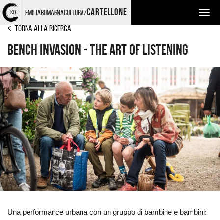
Torna
Cerca
Salta
Salta
TEATRO E DANZA
cartellone
emiliaromagnacultura/
Togg
alla
nel
ai
al
home
sito
contenuti
menu
navig
Torna alla ricerca
page
principale
BENCH INVASION - The Art of Listening
Ingrandisci
immagine
Una performance urbana con un gruppo di bambine e bambini: